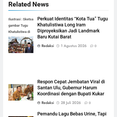
Related News
Perkuat Identitas “Kota Tua” Tugu
Ilustrasi : Sketsa
Khatulistiwa Long Iram
gambar Tugu
Diproyeksikan Jadi Landmark
Khatulistiwa di
Baru Kutai Barat
Kecamatan Long
Iram Kutai Barat
Redaksi
1 Agustus 2026
0
(dok-ist)
Respon Cepat Jembatan Viral di
Santan Ulu, Gubernur Harum
Koordinasi dengan Bupati Kukar
Redaksi
28 Juli 2026
0
Pemandu Lagu Bebas Urine, Tapi