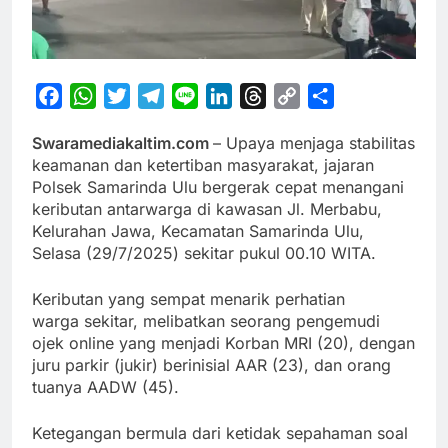
Facebook
WhatsApp
Twitter
Telegram
Line
LinkedIn
Threads
Copy
Share
Link
Swaramediakaltim.com
– Upaya menjaga stabilitas
keamanan dan ketertiban masyarakat, jajaran
Polsek Samarinda Ulu bergerak cepat menangani
keributan antarwarga di kawasan Jl. Merbabu,
Kelurahan Jawa, Kecamatan Samarinda Ulu,
Selasa (29/7/2025) sekitar pukul 00.10 WITA.
Keributan yang sempat menarik perhatian
warga sekitar, melibatkan seorang pengemudi
ojek online yang menjadi Korban MRI (20), dengan
juru parkir (jukir) berinisial AAR (23), dan orang
tuanya AADW (45).
Ketegangan bermula dari ketidak sepahaman soal