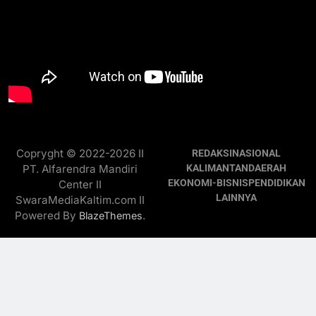
Copryght © 2022-2026 II
REDAKSI
NASIONAL
PT. Alfarendra Mandiri
KALIMANTAN
DAERAH
EKONOMI-BISNIS
PENDIDIKAN
Center II
LAINNYA
SwaraMediaKaltim.com II
Powered By
.
BlazeThemes