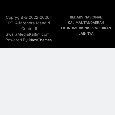
Copryght © 2022-2026 II
REDAKSI
NASIONAL
PT. Alfarendra Mandiri
KALIMANTAN
DAERAH
EKONOMI-BISNIS
PENDIDIKAN
Center II
LAINNYA
SwaraMediaKaltim.com II
Powered By
.
BlazeThemes