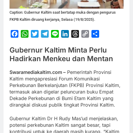
Caption: Gubernur Kaltim saat bertatap muka dengan pengurus
FKPB Kaltim diruang kerjanya, Selasa (19/8/2025).
Facebook
WhatsApp
Twitter
Telegram
Line
LinkedIn
Threads
Copy
Share
Link
Gubernur Kaltim Minta Perlu
Hadirkan Menkeu dan Mentan
Swaramediakaltim.com –
Pemerintah Provinsi
Kaltim mengapresiasi Forum Komunikasi
Perkebunan Berkelanjutan (FKPB) Provinsi Kaltim,
termasuk akan digelar peluncuran buku Empat
Dekade Perkebunan di Bumi Etam Kaltim yang
dirangkai diskusi publik tingkat Provinsi Kaltim.
Gubernur Kaltim Dr H Rudy Mas’ud menjelaskan,
potensi perkebunan Kaltim sangat besar, tapi
kontribusi untuk ke daerah masih kurang. “Kaltim