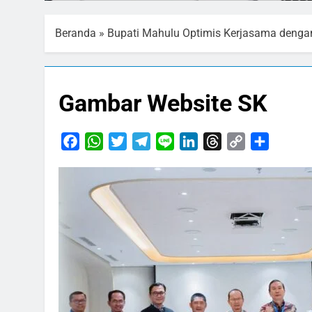
Beranda
»
Bupati Mahulu Optimis Kerjasama deng
Gambar Website SK
Facebook
WhatsApp
Twitter
Telegram
Line
LinkedIn
Threads
Copy
Share
Link