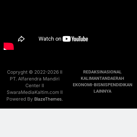
Copryght © 2022-2026 II
REDAKSI
NASIONAL
PT. Alfarendra Mandiri
KALIMANTAN
DAERAH
EKONOMI-BISNIS
PENDIDIKAN
Center II
LAINNYA
SwaraMediaKaltim.com II
Powered By
.
BlazeThemes