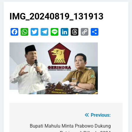
IMG_20240819_131913
Facebook
WhatsApp
Twitter
Telegram
Line
LinkedIn
Threads
Copy
Share
Link
Previous:
Navigasi
pos
Bupati Mahulu Minta Prabowo Dukung