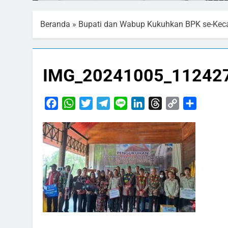
Beranda
»
Bupati dan Wabup Kukuhkan BPK se-Kec
IMG_20241005_11242
Facebook
WhatsApp
Twitter
Telegram
Line
LinkedIn
Threads
Copy
Share
Link