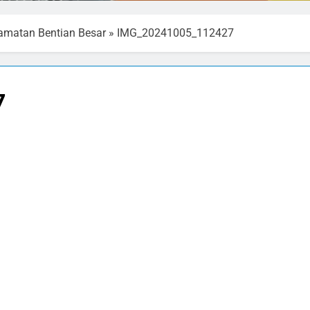
amatan Bentian Besar
»
IMG_20241005_112427
7