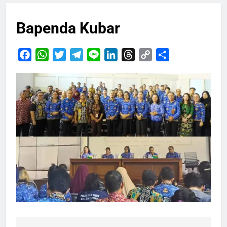
Bapenda Kubar
Facebook
WhatsApp
Twitter
Telegram
Line
LinkedIn
Threads
Copy
Share
Link