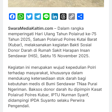
Facebook
WhatsApp
Twitter
Telegram
Line
LinkedIn
Threads
Copy
Share
Link
SwaraMediaKaltim.com
– Dalam rangka
memperingati Hari Ulang Tahun Polairud ke-75
Tahun 2025, Satuan Polairud Polres Kutai Barat
(Kubar), melaksanakan kegiatan Bakti Sosial
Donor Darah di Rumah Sakit Harapan Insan
Sendawar (HIS), Sabtu 15 November 2025.
Kegiatan ini merupakan wujud kepedulian Polri
terhadap masyarakat, khususnya dalam
mendukung ketersediaan stok darah bagi
kebutuhan medis di Bumi Sendawar TNaa Purai
Ngeriman. Baksos donor darah itu dipimpin Kasat
Polairud Polres Kubar, IPTU Nurman Syarif,
didampingi IPDA Suyanto selaku Perwira
Pengendali.