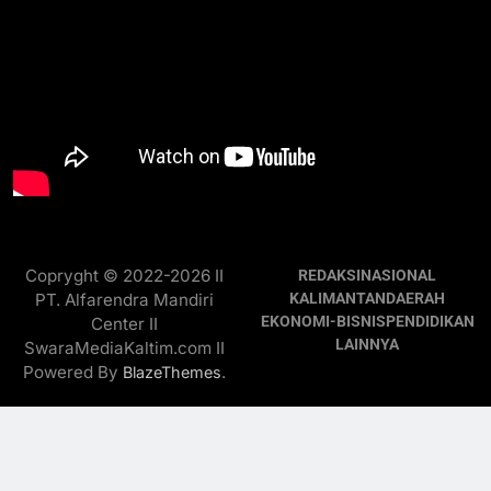
Copryght © 2022-2026 II
REDAKSI
NASIONAL
PT. Alfarendra Mandiri
KALIMANTAN
DAERAH
EKONOMI-BISNIS
PENDIDIKAN
Center II
LAINNYA
SwaraMediaKaltim.com II
Powered By
.
BlazeThemes