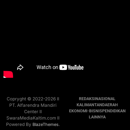
Copryght © 2022-2026 II
REDAKSI
NASIONAL
PT. Alfarendra Mandiri
KALIMANTAN
DAERAH
EKONOMI-BISNIS
PENDIDIKAN
Center II
LAINNYA
SwaraMediaKaltim.com II
Powered By
.
BlazeThemes