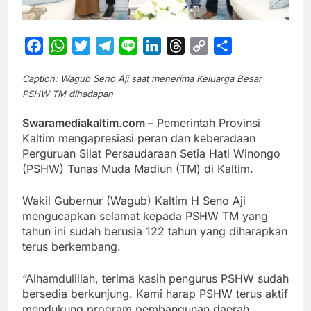
Facebook
WhatsApp
Twitter
Telegram
Line
LinkedIn
Threads
Copy
Share
Link
Caption: Wagub Seno Aji saat menerima Keluarga Besar
PSHW TM dihadapan
Swaramediakaltim.com
– Pemerintah Provinsi
Kaltim mengapresiasi peran dan keberadaan
Perguruan Silat Persaudaraan Setia Hati Winongo
(PSHW) Tunas Muda Madiun (TM) di Kaltim.
Wakil Gubernur (Wagub) Kaltim H Seno Aji
mengucapkan selamat kepada PSHW TM yang
tahun ini sudah berusia 122 tahun yang diharapkan
terus berkembang.
“Alhamdulillah, terima kasih pengurus PSHW sudah
bersedia berkunjung. Kami harap PSHW terus aktif
mendukung program pembangunan daerah,