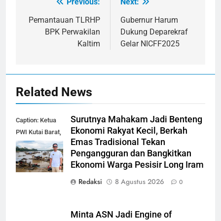
Previous:
Next:
Navigasi
pos
Pemantauan TLRHP
Gubernur Harum
BPK Perwakilan
Dukung Deparekraf
Kaltim
Gelar NICFF2025
Related News
Surutnya Mahakam Jadi Benteng
Caption: Ketua
Ekonomi Rakyat Kecil, Berkah
PWI Kutai Barat,
Emas Tradisional Tekan
Alfian Nur (dok-
Pengangguran dan Bangkitkan
smk)
Ekonomi Warga Pesisir Long Iram
Redaksi
8 Agustus 2026
0
Minta ASN Jadi Engine of