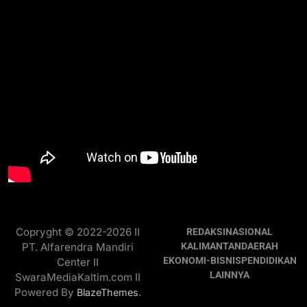
Copryght © 2022-2026 II
REDAKSI
NASIONAL
PT. Alfarendra Mandiri
KALIMANTAN
DAERAH
EKONOMI-BISNIS
PENDIDIKAN
Center II
LAINNYA
SwaraMediaKaltim.com II
Powered By
.
BlazeThemes