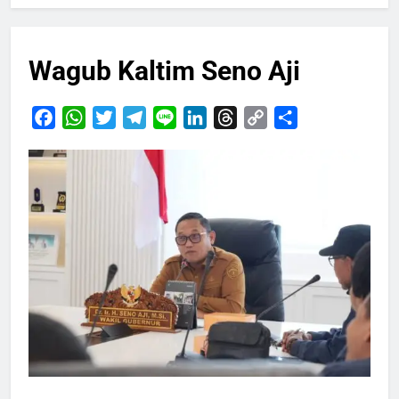
Wagub Kaltim Seno Aji
Facebook
WhatsApp
Twitter
Telegram
Line
LinkedIn
Threads
Copy
Share
Link