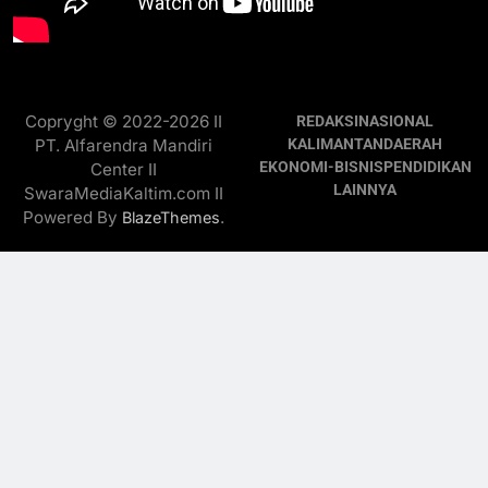
Copryght © 2022-2026 II
REDAKSI
NASIONAL
PT. Alfarendra Mandiri
KALIMANTAN
DAERAH
EKONOMI-BISNIS
PENDIDIKAN
Center II
LAINNYA
SwaraMediaKaltim.com II
Powered By
.
BlazeThemes