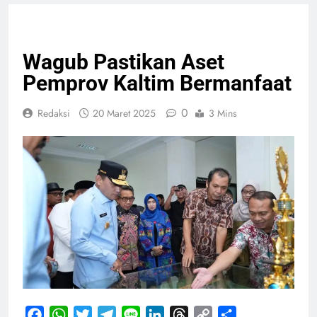
PELAYANAN PUBLIK
Wagub Pastikan Aset
Pemprov Kaltim Bermanfaat
0
Redaksi
20 Maret 2025
3 Mins
Facebook
WhatsApp
Twitter
Telegram
Line
LinkedIn
Threads
Copy
Share