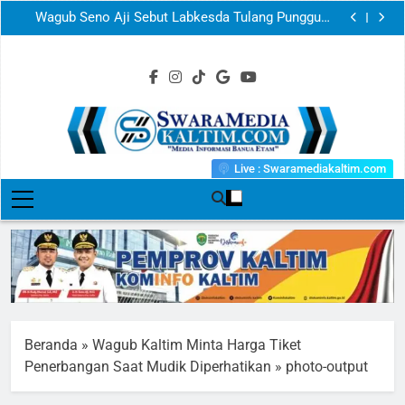
Wagub Seno Aji Sebut Labkesda Tulang Punggung
Skip
Kesehatan Masyarakat Kaltim
Surutnya Mahakam Jadi Benteng Ekonomi Rakyat
to
Kecil, Berkah Emas Tradisional Tekan Pengangguran
Minta ASN Jadi Engine of Development, Wagub
dan Bangkitkan Ekonomi Warga Pesisir Long Iram
Kaltim: Setiap Rupiah Anggaran Harus Berdampak
Ukir Sejarah Baru, Mal Lembuswana Kini Resmi
content
Kembali ke Pangkuan Pemprov Kaltim
Wagub Seno Aji Sebut Labkesda Tulang Punggung
Kesehatan Masyarakat Kaltim
Surutnya Mahakam Jadi Benteng Ekonomi Rakyat
Kecil, Berkah Emas Tradisional Tekan Pengangguran
Minta ASN Jadi Engine of Development, Wagub
dan Bangkitkan Ekonomi Warga Pesisir Long Iram
Kaltim: Setiap Rupiah Anggaran Harus Berdampak
Ukir Sejarah Baru, Mal Lembuswana Kini Resmi
Kembali ke Pangkuan Pemprov Kaltim
Swaramediakaltim.
Live : Swaramediakaltim.com
II Media Informasi Banua Etam
Beranda
»
Wagub Kaltim Minta Harga Tiket
Penerbangan Saat Mudik Diperhatikan
»
photo-output