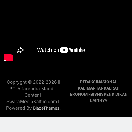
Copryght © 2022-2026 II
REDAKSI
NASIONAL
PT. Alfarendra Mandiri
KALIMANTAN
DAERAH
EKONOMI-BISNIS
PENDIDIKAN
Center II
LAINNYA
SwaraMediaKaltim.com II
Powered By
.
BlazeThemes