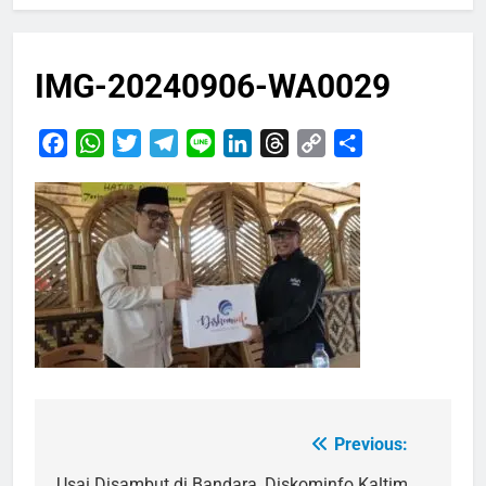
IMG-20240906-WA0029
Facebook
WhatsApp
Twitter
Telegram
Line
LinkedIn
Threads
Copy
Share
Link
Previous:
Navigasi
Usai Disambut di Bandara, Diskominfo Kaltim