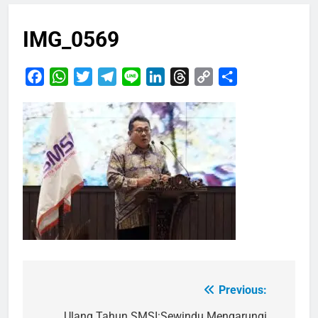
IMG_0569
Facebook
WhatsApp
Twitter
Telegram
Line
LinkedIn
Threads
Copy
Share
Link
Previous:
Navigasi
Ulang Tahun SMSI:Sewindu Mengarungi