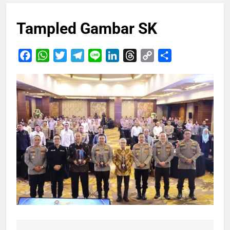
Tampled Gambar SK
Facebook
WhatsApp
Twitter
Telegram
Line
LinkedIn
Threads
Copy
Share
Link