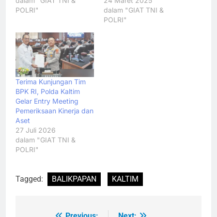
dalam "GIAT TNI &
24 Maret 2025
POLRI"
dalam "GIAT TNI &
POLRI"
Terima Kunjungan Tim
BPK RI, Polda Kaltim
Gelar Entry Meeting
Pemeriksaan Kinerja dan
Aset
27 Juli 2026
dalam "GIAT TNI &
POLRI"
Tagged:
BALIKPAPAN
KALTIM
Previous:
Next: