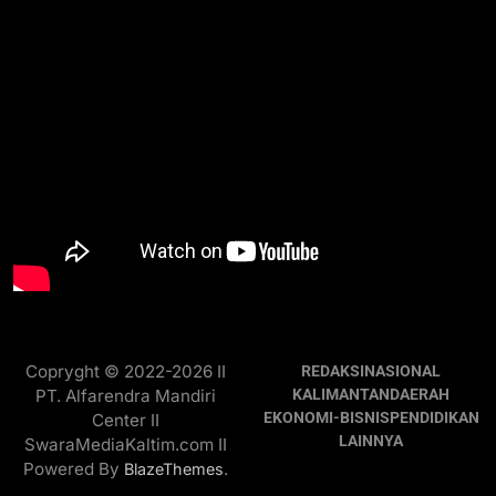
Copryght © 2022-2026 II
REDAKSI
NASIONAL
PT. Alfarendra Mandiri
KALIMANTAN
DAERAH
EKONOMI-BISNIS
PENDIDIKAN
Center II
LAINNYA
SwaraMediaKaltim.com II
Powered By
.
BlazeThemes