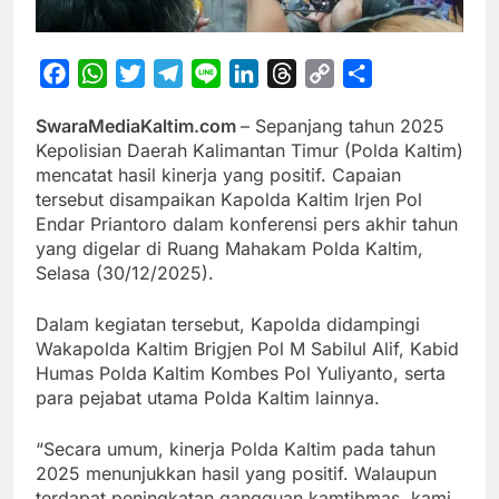
Facebook
WhatsApp
Twitter
Telegram
Line
LinkedIn
Threads
Copy
Share
Link
SwaraMediaKaltim.com
– Sepanjang tahun 2025
Kepolisian Daerah Kalimantan Timur (Polda Kaltim)
mencatat hasil kinerja yang positif. Capaian
tersebut disampaikan Kapolda Kaltim Irjen Pol
Endar Priantoro dalam konferensi pers akhir tahun
yang digelar di Ruang Mahakam Polda Kaltim,
Selasa (30/12/2025).
Dalam kegiatan tersebut, Kapolda didampingi
Wakapolda Kaltim Brigjen Pol M Sabilul Alif, Kabid
Humas Polda Kaltim Kombes Pol Yuliyanto, serta
para pejabat utama Polda Kaltim lainnya.
“Secara umum, kinerja Polda Kaltim pada tahun
2025 menunjukkan hasil yang positif. Walaupun
terdapat peningkatan gangguan kamtibmas, kami