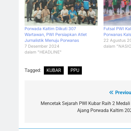
Porwada Kaltim Diikuti 307
Futsal PWI Ka
Wartawan, PWI Persiapkan Atlet
Porwanas Kal
Jurnalistik Menuju Porwanas
22 Agustus 2
7 Desember 2024
dalam "NASI
dalam "HEADLINE"
Tagged:
KUBAR
PPU
Previou
Navigasi
pos
Mencetak Sejarah PWI Kubar Raih 2 Medali 
Ajang Porwada Kaltim 20