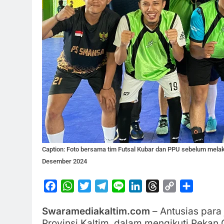
Caption: Foto bersama tim Futsal Kubar dan PPU sebelum melaku
Desember 2024
Facebook
WhatsApp
Twitter
Telegram
Line
LinkedIn
Threads
Copy
Share
Link
Swaramediakaltim.com
– Antusias para 
Provinsi Kaltim, dalam mengikuti Pekan