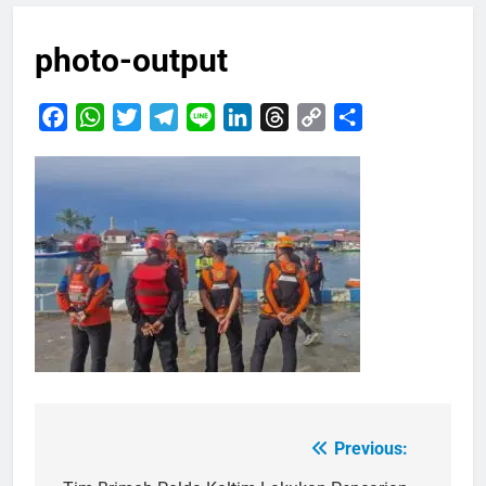
photo-output
Facebook
WhatsApp
Twitter
Telegram
Line
LinkedIn
Threads
Copy
Share
Link
Previous:
Navigasi