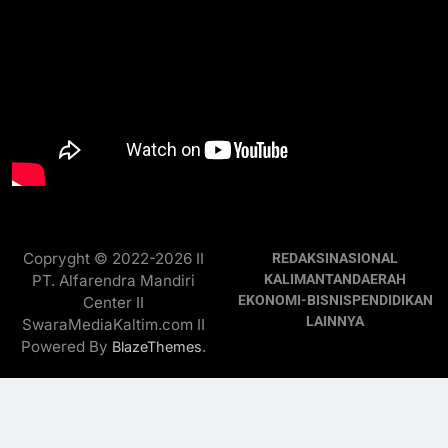
Copryght © 2022-2026 II
REDAKSI
NASIONAL
PT. Alfarendra Mandiri
KALIMANTAN
DAERAH
EKONOMI-BISNIS
PENDIDIKAN
Center II
LAINNYA
SwaraMediaKaltim.com II
Powered By
.
BlazeThemes