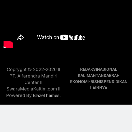
Copryght © 2022-2026 II
REDAKSI
NASIONAL
PT. Alfarendra Mandiri
KALIMANTAN
DAERAH
EKONOMI-BISNIS
PENDIDIKAN
Center II
LAINNYA
SwaraMediaKaltim.com II
Powered By
.
BlazeThemes