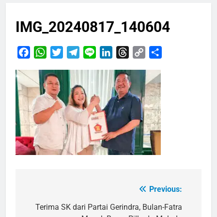
IMG_20240817_140604
Facebook
WhatsApp
Twitter
Telegram
Line
LinkedIn
Threads
Copy
Share
Link
Previous:
Navigasi
pos
Terima SK dari Partai Gerindra, Bulan-Fatra