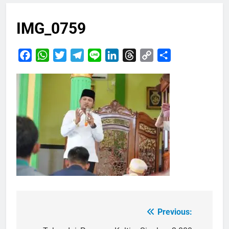
IMG_0759
Facebook
WhatsApp
Twitter
Telegram
Line
LinkedIn
Threads
Copy
Share
Link
Previous:
Navigasi