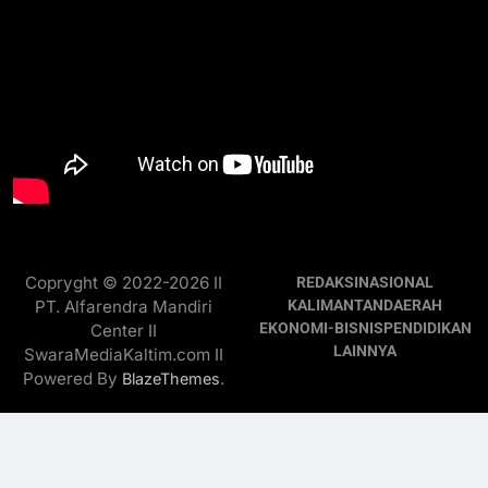
Copryght © 2022-2026 II
REDAKSI
NASIONAL
PT. Alfarendra Mandiri
KALIMANTAN
DAERAH
EKONOMI-BISNIS
PENDIDIKAN
Center II
LAINNYA
SwaraMediaKaltim.com II
Powered By
.
BlazeThemes