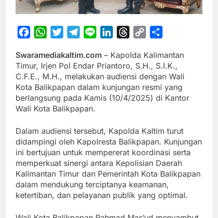
Facebook
WhatsApp
Twitter
Telegram
Line
LinkedIn
Threads
Copy
Share
Link
Swaramediakaltim.com
– Kapolda Kalimantan
Timur, Irjen Pol Endar Priantoro, S.H., S.I.K.,
C.F.E., M.H., melakukan audiensi dengan Wali
Kota Balikpapan dalam kunjungan resmi yang
berlangsung pada Kamis (10/4/2025) di Kantor
Wali Kota Balikpapan.
Dalam audiensi tersebut, Kapolda Kaltim turut
didampingi oleh Kapolresta Balikpapan. Kunjungan
ini bertujuan untuk mempererat koordinasi serta
memperkuat sinergi antara Kepolisian Daerah
Kalimantan Timur dan Pemerintah Kota Balikpapan
dalam mendukung terciptanya keamanan,
ketertiban, dan pelayanan publik yang optimal.
Wali Kota Balikpapan Rahmad Mas’ud menyambut