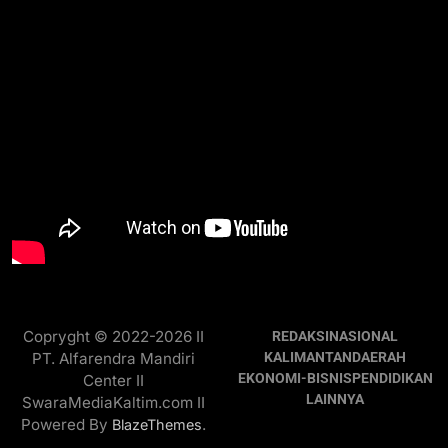
Copryght © 2022-2026 II
REDAKSI
NASIONAL
PT. Alfarendra Mandiri
KALIMANTAN
DAERAH
EKONOMI-BISNIS
PENDIDIKAN
Center II
LAINNYA
SwaraMediaKaltim.com II
Powered By
.
BlazeThemes