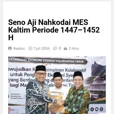
NASIONAL
PELAYANAN PUBLIK
Seno Aji Nahkodai MES
Kaltim Periode 1447–1452
H
0
Redaksi
7 Juli 2026
2 Mins