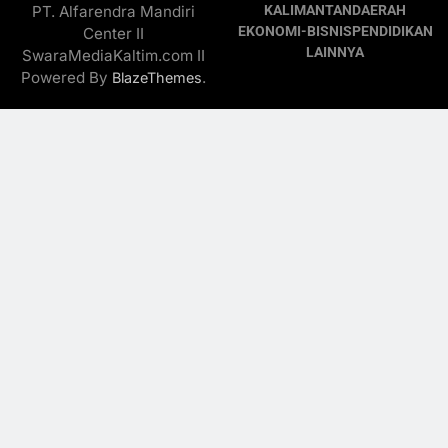
PT. Alfarendra Mandiri
KALIMANTAN
DAERAH
EKONOMI-BISNIS
PENDIDIKAN
Center II
LAINNYA
SwaraMediaKaltim.com II
Powered By
.
BlazeThemes