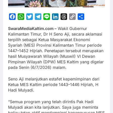
Facebook
WhatsApp
Twitter
Telegram
Line
LinkedIn
Threads
Copy
Share
Link
SwaraMediaKaltim.com –
Wakil Gubernur
Kalimantan Timur, Dr H Seno Aji, secara aklamasi
terpilih sebagai Ketua Masyarakat Ekonomi
Syariah (MES) Provinsi Kalimantan Timur periode
1447–1452 Hijriah. Penetapan tersebut merupakan
hasil Musyawarah Wilayah (Muswil) VI Dewan
Pimpinan Wilayah (DPW) MES Kaltim yang digelar
pada Senin (6/7/2026) malam.
Seno Aji melanjutkan estafet kepemimpinan dari
Ketua MES Kaltim periode 1443–1446 Hijriah, H
Hadi Mulyadi.
“Semua program yang telah dirintis Pak Hadi
Mulyadi akan kita lanjutkan. Saya juga meminta
beliau tetap aktif mendampingi kepengurusan MES