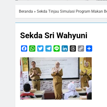
Beranda
»
Sekda Tinjau Simulasi Program Makan Be
Sekda Sri Wahyuni
Facebook
WhatsApp
Twitter
Telegram
Line
LinkedIn
Threads
Copy
Share
Link