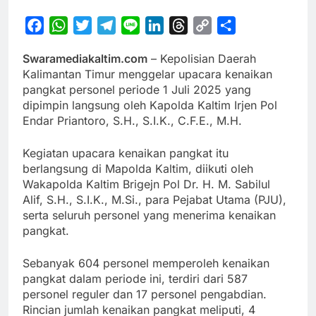
Facebook
WhatsApp
Twitter
Telegram
Line
LinkedIn
Threads
Copy
Share
Link
Swaramediakaltim.com
– Kepolisian Daerah
Kalimantan Timur menggelar upacara kenaikan
pangkat personel periode 1 Juli 2025 yang
dipimpin langsung oleh Kapolda Kaltim Irjen Pol
Endar Priantoro, S.H., S.I.K., C.F.E., M.H.
Kegiatan upacara kenaikan pangkat itu
berlangsung di Mapolda Kaltim, diikuti oleh
Wakapolda Kaltim Brigejn Pol Dr. H. M. Sabilul
Alif, S.H., S.I.K., M.Si., para Pejabat Utama (PJU),
serta seluruh personel yang menerima kenaikan
pangkat.
Sebanyak 604 personel memperoleh kenaikan
pangkat dalam periode ini, terdiri dari 587
personel reguler dan 17 personel pengabdian.
Rincian jumlah kenaikan pangkat meliputi, 4