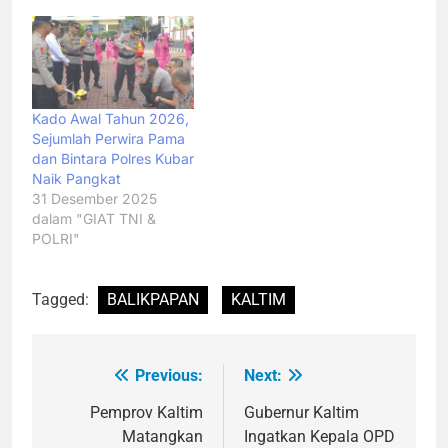
Kado Awal Tahun 2026,
Sejumlah Perwira Pama
dan Bintara Polres Kubar
Naik Pangkat
31 Desember 2025
dalam "GIAT TNI &
POLRI"
Tagged:
BALIKPAPAN
KALTIM
Previous:
Next:
Navigasi
pos
Pemprov Kaltim
Gubernur Kaltim
Matangkan
Ingatkan Kepala OPD