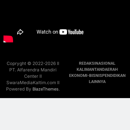
Copryght © 2022-2026 II
REDAKSI
NASIONAL
PT. Alfarendra Mandiri
KALIMANTAN
DAERAH
EKONOMI-BISNIS
PENDIDIKAN
Center II
LAINNYA
SwaraMediaKaltim.com II
Powered By
.
BlazeThemes