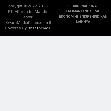
Copryght © 2022-2026 II
REDAKSI
NASIONAL
PT. Alfarendra Mandiri
KALIMANTAN
DAERAH
EKONOMI-BISNIS
PENDIDIKAN
Center II
LAINNYA
SwaraMediaKaltim.com II
Powered By
.
BlazeThemes