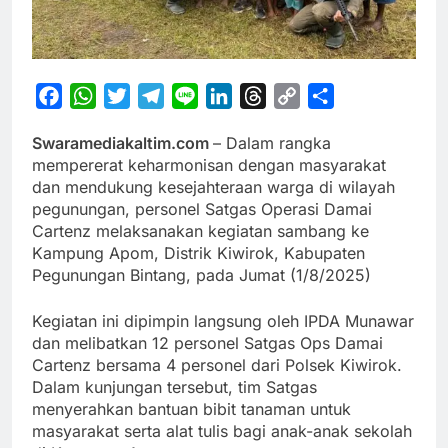
Facebook
WhatsApp
Twitter
Telegram
Line
LinkedIn
Threads
Copy
Share
Link
Swaramediakaltim.com
– Dalam rangka
mempererat keharmonisan dengan masyarakat
dan mendukung kesejahteraan warga di wilayah
pegunungan, personel Satgas Operasi Damai
Cartenz melaksanakan kegiatan sambang ke
Kampung Apom, Distrik Kiwirok, Kabupaten
Pegunungan Bintang, pada Jumat (1/8/2025)
Kegiatan ini dipimpin langsung oleh IPDA Munawar
dan melibatkan 12 personel Satgas Ops Damai
Cartenz bersama 4 personel dari Polsek Kiwirok.
Dalam kunjungan tersebut, tim Satgas
menyerahkan bantuan bibit tanaman untuk
masyarakat serta alat tulis bagi anak-anak sekolah