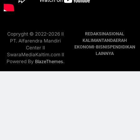
Copryght © 2022-2026 II
REDAKSI
NASIONAL
PT. Alfarendra Mandiri
KALIMANTAN
DAERAH
EKONOMI-BISNIS
PENDIDIKAN
Center II
LAINNYA
SwaraMediaKaltim.com II
Powered By
.
BlazeThemes