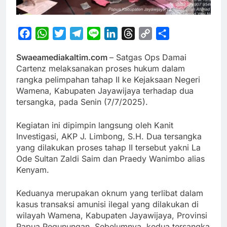
Facebook
WhatsApp
Twitter
Telegram
Line
LinkedIn
Threads
Copy
Share
Link
Swaeamediakaltim.com
– Satgas Ops Damai
Cartenz melaksanakan proses hukum dalam
rangka pelimpahan tahap II ke Kejaksaan Negeri
Wamena, Kabupaten Jayawijaya terhadap dua
tersangka, pada Senin (7/7/2025).
Kegiatan ini dipimpin langsung oleh Kanit
Investigasi, AKP J. Limbong, S.H. Dua tersangka
yang dilakukan proses tahap II tersebut yakni La
Ode Sultan Zaldi Saim dan Praedy Wanimbo alias
Kenyam.
Keduanya merupakan oknum yang terlibat dalam
kasus transaksi amunisi ilegal yang dilakukan di
wilayah Wamena, Kabupaten Jayawijaya, Provinsi
Papua Pegunungan. Sebelumnya, kedua tersangka