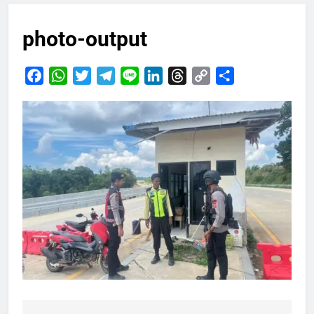
photo-output
Facebook
WhatsApp
Twitter
Telegram
Line
LinkedIn
Threads
Copy
Share
Link