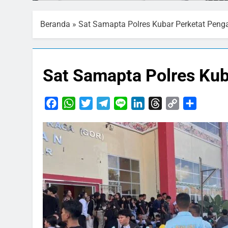
Beranda
»
Sat Samapta Polres Kubar Perketat Pen
Sat Samapta Polres Kub
Facebook
WhatsApp
Twitter
Telegram
Line
LinkedIn
Threads
Copy
Share
Link