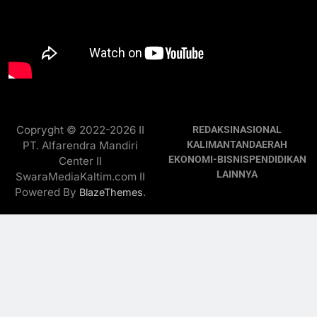
Copryght © 2022-2026 II
REDAKSI
NASIONAL
PT. Alfarendra Mandiri
KALIMANTAN
DAERAH
EKONOMI-BISNIS
PENDIDIKAN
Center II
LAINNYA
SwaraMediaKaltim.com II
Powered By
.
BlazeThemes