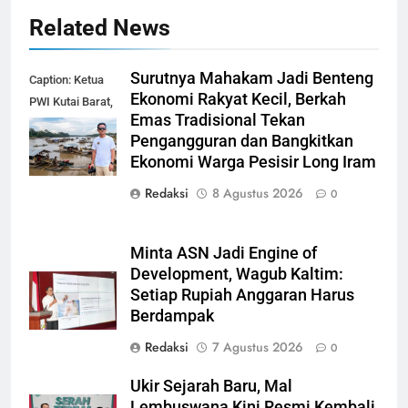
Related News
Surutnya Mahakam Jadi Benteng
Caption: Ketua
Ekonomi Rakyat Kecil, Berkah
PWI Kutai Barat,
Emas Tradisional Tekan
Alfian Nur (dok-
Pengangguran dan Bangkitkan
smk)
Ekonomi Warga Pesisir Long Iram
Redaksi
8 Agustus 2026
0
Minta ASN Jadi Engine of
Development, Wagub Kaltim:
Setiap Rupiah Anggaran Harus
Berdampak
Redaksi
7 Agustus 2026
0
Ukir Sejarah Baru, Mal
Lembuswana Kini Resmi Kembali