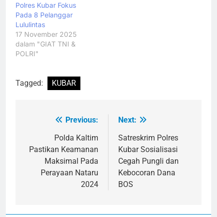
Polres Kubar Fokus
Pada 8 Pelanggar
Lululintas
17 November 2025
dalam "GIAT TNI &
POLRI"
Tagged:
KUBAR
Previous:
Next:
Navigasi
pos
Polda Kaltim
Satreskrim Polres
Pastikan Keamanan
Kubar Sosialisasi
Maksimal Pada
Cegah Pungli dan
Perayaan Nataru
Kebocoran Dana
2024
BOS