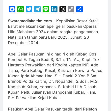
Facebook
WhatsApp
Twitter
Telegram
Line
LinkedIn
Threads
Copy
Share
Link
Swaramediakaltim.com
– Kepolisian Resor Kutai
Barat melaksanakan apel gelar pasukan Operasi
Lilin Mahakam 2024 dalam rangka pengamanan
Natal dan tahun baru Baru 2025, Jumat, 20
Desember 2024.
Apel Gelar Pasukan ini dihadiri oleh Kabag Ops
Kompol E. Teguh Budi S, S.Th, TNI AU, Kapt. Tek
Hartanto Perwakilan dari Kodim kapten INF. Ade
Tiana, Para Kabag, Kasat, Kasi dan Perwira Polres
Kubar, Ipda Ahmad Hadi,S.H Danki 2 Yon B Sat
Brimob Polda Kaltim, Dr. Nopandel, S.Sos., M.Si
Kadishub Kubar, Yohanes. S. Kabid LLA Dishub
Kubar, Peltu Juliansyah Danposmil Kubar, Hani,
S.H.Perwakilan Kejari Kubar.
Pasukan Apel Gelar Pasukan terdiri dari Peleton