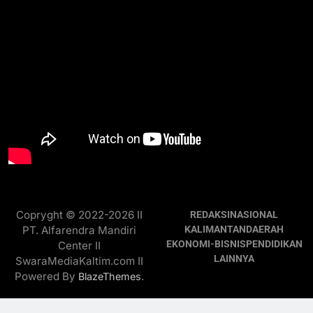
Copryght © 2022-2026 II
REDAKSI
NASIONAL
PT. Alfarendra Mandiri
KALIMANTAN
DAERAH
EKONOMI-BISNIS
PENDIDIKAN
Center II
LAINNYA
SwaraMediaKaltim.com II
Powered By
.
BlazeThemes