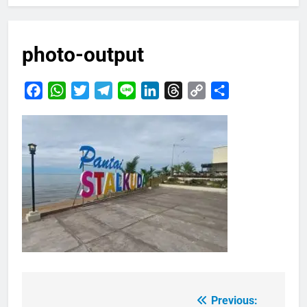
photo-output
Facebook
WhatsApp
Twitter
Telegram
Line
LinkedIn
Threads
Copy
Share
Link
Previous:
Navigasi