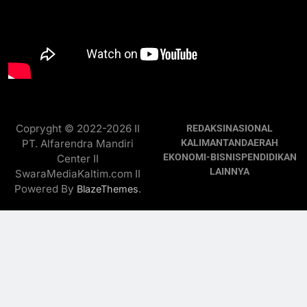
Copryght © 2022-2026 II
REDAKSI
NASIONAL
PT. Alfarendra Mandiri
KALIMANTAN
DAERAH
EKONOMI-BISNIS
PENDIDIKAN
Center II
LAINNYA
SwaraMediaKaltim.com II
Powered By
.
BlazeThemes