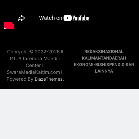
Copryght © 2022-2026 II
REDAKSI
NASIONAL
PT. Alfarendra Mandiri
KALIMANTAN
DAERAH
EKONOMI-BISNIS
PENDIDIKAN
Center II
LAINNYA
SwaraMediaKaltim.com II
Powered By
.
BlazeThemes