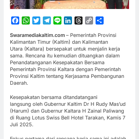
Facebook
WhatsApp
Twitter
Telegram
Line
LinkedIn
Threads
Copy
Share
Link
Swaramediakaltim.com
– Pemerintah Provinsi
Kalimantan Timur (Kaltim) dan Kalimantan
Utara (Kaltara) bersepakat untuk menjalin kerja
sama. Rencana itu kemudian dituangkan dalam
Penandatanganan Kesepakatan Bersama
Pemerintah Provinsi Kaltara dengan Pemerintah
Provinsi Kaltim tentang Kerjasama Pembangunan
Daerah.
Kesepakatan bersama ditandatangani
langsung oleh Gubernur Kaltim Dr H Rudy Mas’ud
(Harum) dan Gubernur Kaltara H Zainal Paliwang
di Ruang Lotus Swiss Bell Hotel Tarakan, Kamis 7
Juli 2025.
Fokus pertama dari rencana kerja sama ini adalah