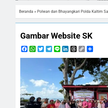
Beranda
»
Polwan dan Bhayangkari Polda Kaltim Sa
Gambar Website SK
Facebook
WhatsApp
Twitter
Telegram
Line
LinkedIn
Threads
Copy
Share
Link