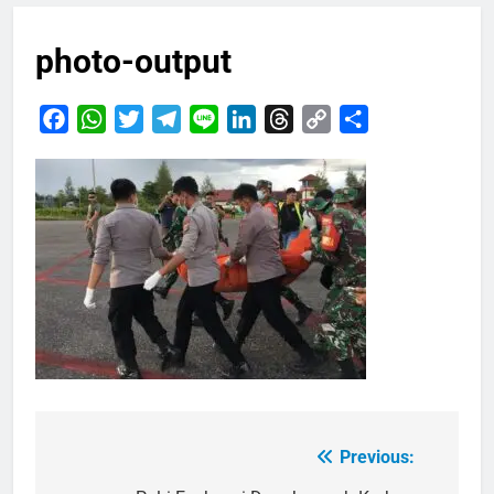
photo-output
Facebook
WhatsApp
Twitter
Telegram
Line
LinkedIn
Threads
Copy
Share
Link
Previous:
Navigasi