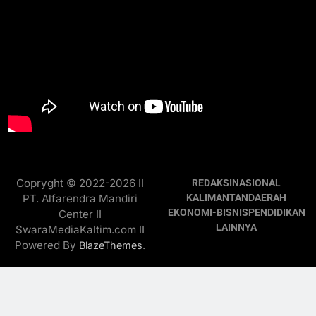
Copryght © 2022-2026 II
REDAKSI
NASIONAL
PT. Alfarendra Mandiri
KALIMANTAN
DAERAH
EKONOMI-BISNIS
PENDIDIKAN
Center II
LAINNYA
SwaraMediaKaltim.com II
Powered By
.
BlazeThemes