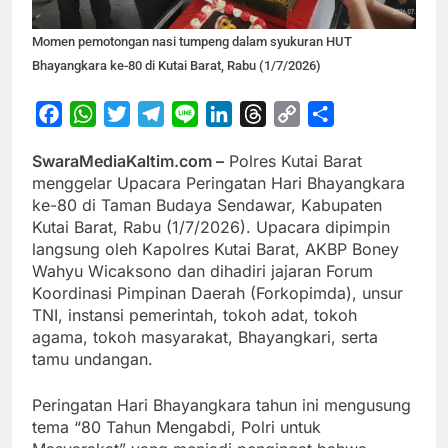
Momen pemotongan nasi tumpeng dalam syukuran HUT
Bhayangkara ke-80 di Kutai Barat, Rabu (1/7/2026)
Facebook
WhatsApp
Twitter
Telegram
Line
LinkedIn
Threads
Copy
Share
Link
SwaraMediaKaltim.com –
Polres Kutai Barat
menggelar Upacara Peringatan Hari Bhayangkara
ke-80 di Taman Budaya Sendawar, Kabupaten
Kutai Barat, Rabu (1/7/2026). Upacara dipimpin
langsung oleh Kapolres Kutai Barat, AKBP Boney
Wahyu Wicaksono dan dihadiri jajaran Forum
Koordinasi Pimpinan Daerah (Forkopimda), unsur
TNI, instansi pemerintah, tokoh adat, tokoh
agama, tokoh masyarakat, Bhayangkari, serta
tamu undangan.
Peringatan Hari Bhayangkara tahun ini mengusung
tema “80 Tahun Mengabdi, Polri untuk