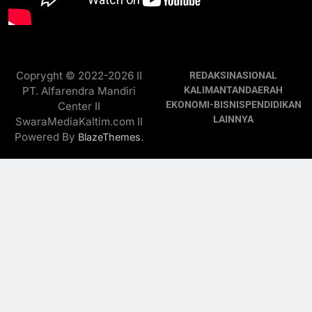
Copryght © 2022-2026 II
REDAKSI
NASIONAL
PT. Alfarendra Mandiri
KALIMANTAN
DAERAH
EKONOMI-BISNIS
PENDIDIKAN
Center II
LAINNYA
SwaraMediaKaltim.com II
Powered By
.
BlazeThemes