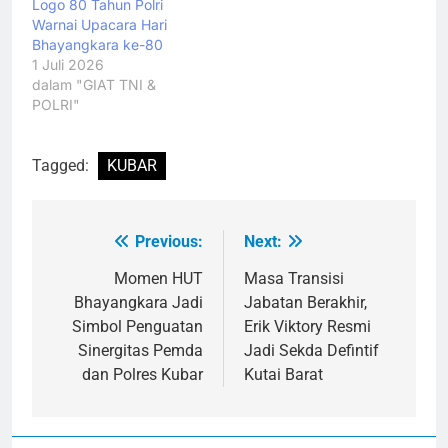
Logo 80 Tahun Polri
Warnai Upacara Hari
Bhayangkara ke-80
1 Juli 2026
dalam "GIAT TNI &
POLRI"
Tagged:
KUBAR
Previous:
Next:
Navigasi
pos
Momen HUT
Masa Transisi
Bhayangkara Jadi
Jabatan Berakhir,
Simbol Penguatan
Erik Viktory Resmi
Sinergitas Pemda
Jadi Sekda Defintif
dan Polres Kubar
Kutai Barat