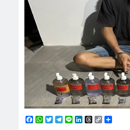
Facebook
WhatsApp
Twitter
Telegram
Line
LinkedIn
Threads
Copy
Share
Link