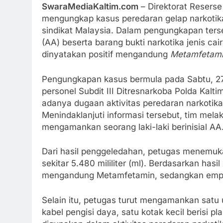
SwaraMediaKaltim.com
– Direktorat Reserse
mengungkap kasus peredaran gelap narkotika
sindikat Malaysia. Dalam pengungkapan ters
(AA) beserta barang bukti narkotika jenis ca
dinyatakan positif mengandung
Metamfetami
Pengungkapan kasus bermula pada Sabtu, 27 
personel Subdit III Ditresnarkoba Polda Kal
adanya dugaan aktivitas peredaran narkotik
Menindaklanjuti informasi tersebut, tim mela
mengamankan seorang laki-laki berinisial AA
Dari hasil penggeledahan, petugas menemukan
sekitar 5.480 mililiter (ml). Berdasarkan has
mengandung Metamfetamin, sedangkan empat
Selain itu, petugas turut mengamankan satu
kabel pengisi daya, satu kotak kecil berisi pl