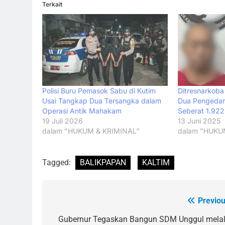
Terkait
Polisi Buru Pemasok Sabu di Kutim
Ditresnarkoba
Usai Tangkap Dua Tersangka dalam
Dua Pengedar
Operasi Antik Mahakam
Seberat 1.92
19 Juli 2026
13 Juni 2025
dalam "HUKUM & KRIMINAL"
dalam "HUKU
Tagged:
BALIKPAPAN
KALTIM
Previou
Navigasi
pos
Gubernur Tegaskan Bangun SDM Unggul melal