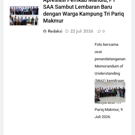
Apresiasi Pemkab Mahulu, PT
SAA Sambut Lembaran Baru
dengan Warga Kampung Tri Pariq
Makmur
Redaksi
22 Juli 2026
0
Foto bersama
usai
penandatanganan
Memorandum of
Understanding
(MoU) kemitraan
kerjasama antara
PT SAA dan
Masyarakat Tri
Pariq Makmur, 9
Juli 2026.