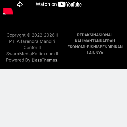
Copryght © 2022-2026 II
REDAKSI
NASIONAL
PT. Alfarendra Mandiri
KALIMANTAN
DAERAH
EKONOMI-BISNIS
PENDIDIKAN
Center II
LAINNYA
SwaraMediaKaltim.com II
Powered By
.
BlazeThemes