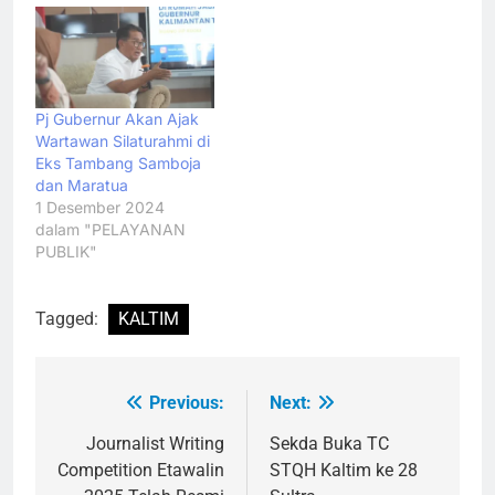
Pj Gubernur Akan Ajak
Wartawan Silaturahmi di
Eks Tambang Samboja
dan Maratua
1 Desember 2024
dalam "PELAYANAN
PUBLIK"
Tagged:
KALTIM
Previous:
Next:
Navigasi
pos
Journalist Writing
Sekda Buka TC
Competition Etawalin
STQH Kaltim ke 28