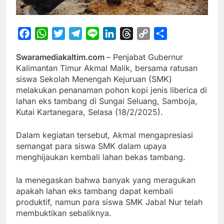
Facebook
WhatsApp
Twitter
Telegram
Line
LinkedIn
Threads
Copy
Share
Link
Swaramediakaltim.com
– Penjabat Gubernur
Kalimantan Timur Akmal Malik, bersama ratusan
siswa Sekolah Menengah Kejuruan (SMK)
melakukan penanaman pohon kopi jenis liberica di
lahan eks tambang di Sungai Seluang, Samboja,
Kutai Kartanegara, Selasa (18/2/2025).
Dalam kegiatan tersebut, Akmal mengapresiasi
semangat para siswa SMK dalam upaya
menghijaukan kembali lahan bekas tambang.
Ia menegaskan bahwa banyak yang meragukan
apakah lahan eks tambang dapat kembali
produktif, namun para siswa SMK Jabal Nur telah
membuktikan sebaliknya.