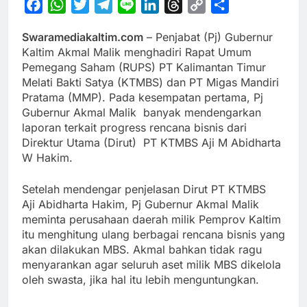
Facebook
WhatsApp
Twitter
Telegram
Line
LinkedIn
Threads
Copy
Share
Link
Swaramediakaltim.com
– Penjabat (Pj) Gubernur
Kaltim Akmal Malik menghadiri Rapat Umum
Pemegang Saham (RUPS) PT Kalimantan Timur
Melati Bakti Satya (KTMBS) dan PT Migas Mandiri
Pratama (MMP). Pada kesempatan pertama, Pj
Gubernur Akmal Malik banyak mendengarkan
laporan terkait progress rencana bisnis dari
Direktur Utama (Dirut) PT KTMBS Aji M Abidharta
W Hakim.
Setelah mendengar penjelasan Dirut PT KTMBS
Aji Abidharta Hakim, Pj Gubernur Akmal Malik
meminta perusahaan daerah milik Pemprov Kaltim
itu menghitung ulang berbagai rencana bisnis yang
akan dilakukan MBS. Akmal bahkan tidak ragu
menyarankan agar seluruh aset milik MBS dikelola
oleh swasta, jika hal itu lebih menguntungkan.