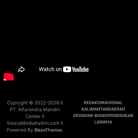
Copryght © 2022-2026 II
REDAKSI
NASIONAL
PT. Alfarendra Mandiri
KALIMANTAN
DAERAH
EKONOMI-BISNIS
PENDIDIKAN
Center II
LAINNYA
SwaraMediaKaltim.com II
Powered By
.
BlazeThemes