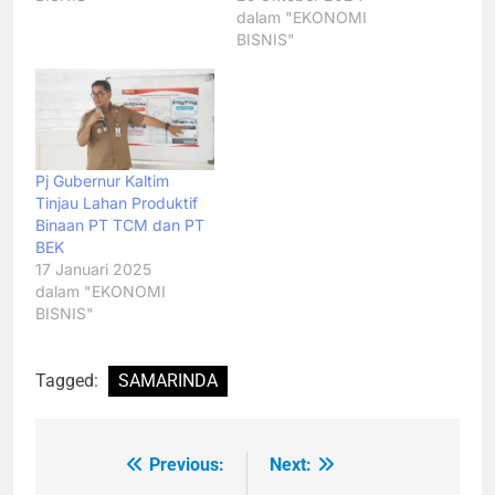
dalam "EKONOMI
BISNIS"
Pj Gubernur Kaltim
Tinjau Lahan Produktif
Binaan PT TCM dan PT
BEK
17 Januari 2025
dalam "EKONOMI
BISNIS"
Tagged:
SAMARINDA
Previous:
Next:
Navigasi