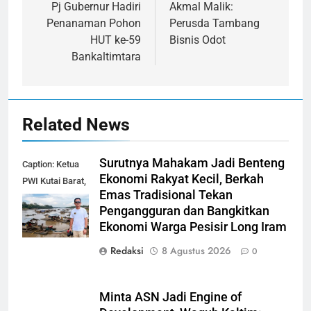
pos
Pj Gubernur Hadiri
Akmal Malik:
Penanaman Pohon
Perusda Tambang
HUT ke-59
Bisnis Odot
Bankaltimtara
Related News
Surutnya Mahakam Jadi Benteng
Caption: Ketua
Ekonomi Rakyat Kecil, Berkah
PWI Kutai Barat,
Emas Tradisional Tekan
Alfian Nur (dok-
Pengangguran dan Bangkitkan
smk)
Ekonomi Warga Pesisir Long Iram
Redaksi
8 Agustus 2026
0
Minta ASN Jadi Engine of