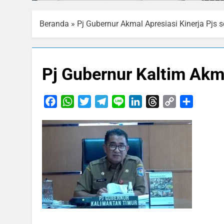
Beranda
»
Pj Gubernur Akmal Apresiasi Kinerja Pjs s
Pj Gubernur Kaltim Akm
Facebook
WhatsApp
Twitter
Telegram
Line
LinkedIn
Threads
Copy
Share
Link