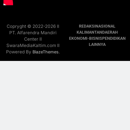
Copryght © 2022-2026 II
REDAKSI
NASIONAL
PT. Alfarendra Mandiri
KALIMANTAN
DAERAH
EKONOMI-BISNIS
PENDIDIKAN
Center II
LAINNYA
SwaraMediaKaltim.com II
Powered By
.
BlazeThemes