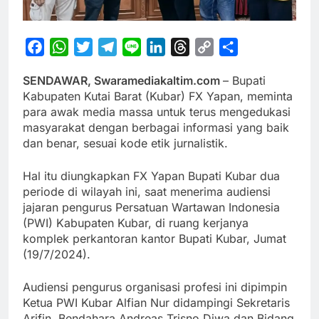
Facebook
WhatsApp
Twitter
Telegram
Line
LinkedIn
Threads
Copy
Share
Link
SENDAWAR, Swaramediakaltim.com
– Bupati
Kabupaten Kutai Barat (Kubar) FX Yapan, meminta
para awak media massa untuk terus mengedukasi
masyarakat dengan berbagai informasi yang baik
dan benar, sesuai kode etik jurnalistik.
Hal itu diungkapkan FX Yapan Bupati Kubar dua
periode di wilayah ini, saat menerima audiensi
jajaran pengurus Persatuan Wartawan Indonesia
(PWI) Kabupaten Kubar, di ruang kerjanya
komplek perkantoran kantor Bupati Kubar, Jumat
(19/7/2024).
Audiensi pengurus organisasi profesi ini dipimpin
Ketua PWI Kubar Alfian Nur didampingi Sekretaris
Arifin, Bendahara Andreas Trisno Diwa dan Bidang