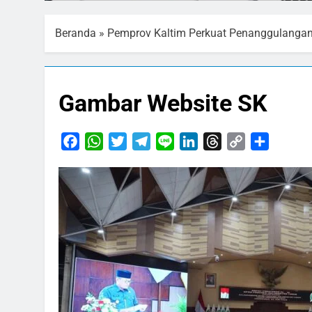
Beranda
»
Pemprov Kaltim Perkuat Penanggulanga
Gambar Website SK
Facebook
WhatsApp
Twitter
Telegram
Line
LinkedIn
Threads
Copy
Share
Link