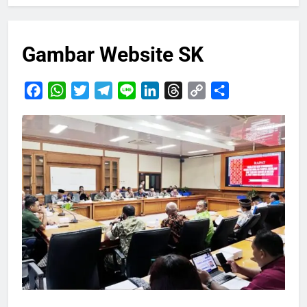
Gambar Website SK
Facebook
WhatsApp
Twitter
Telegram
Line
LinkedIn
Threads
Copy
Share
Link