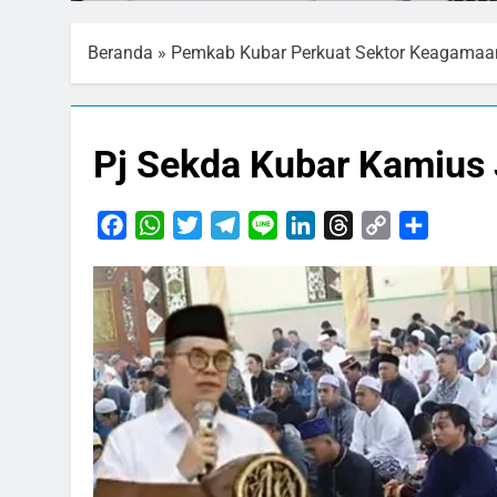
Beranda
»
Pemkab Kubar Perkuat Sektor Keagamaa
Pj Sekda Kubar Kamius 
Facebook
WhatsApp
Twitter
Telegram
Line
LinkedIn
Threads
Copy
Share
Link