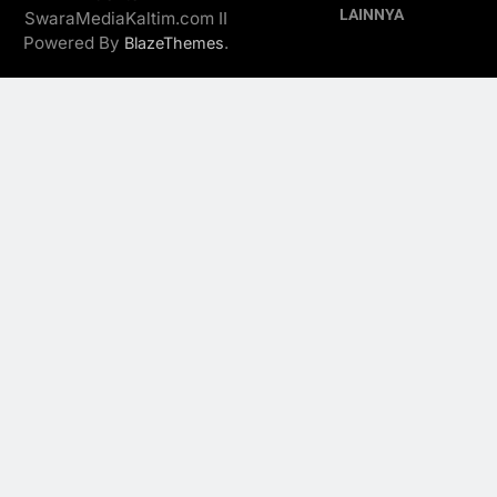
LAINNYA
SwaraMediaKaltim.com II
Powered By
.
BlazeThemes