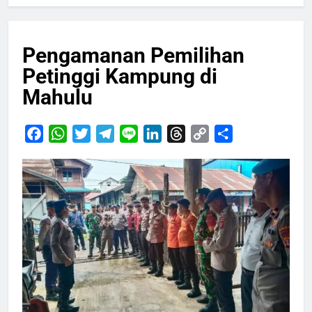
Pengamanan Pemilihan
Petinggi Kampung di
Mahulu
Facebook
WhatsApp
Twitter
Telegram
Line
LinkedIn
Threads
Copy
Share
Link