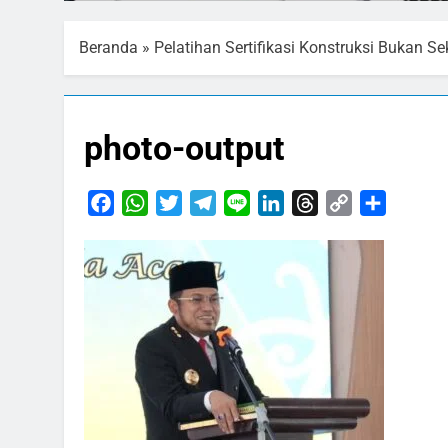
Beranda
»
Pelatihan Sertifikasi Konstruksi Bukan S
photo-output
Facebook
WhatsApp
Twitter
Telegram
Line
LinkedIn
Threads
Copy
Share
Link