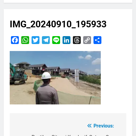
IMG_20240910_195933
Facebook
WhatsApp
Twitter
Telegram
Line
LinkedIn
Threads
Copy
Share
Link
Previous:
Navigasi