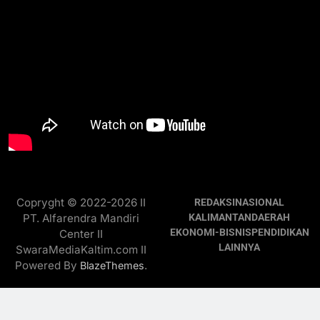
Copryght © 2022-2026 II
REDAKSI
NASIONAL
PT. Alfarendra Mandiri
KALIMANTAN
DAERAH
EKONOMI-BISNIS
PENDIDIKAN
Center II
LAINNYA
SwaraMediaKaltim.com II
Powered By
.
BlazeThemes