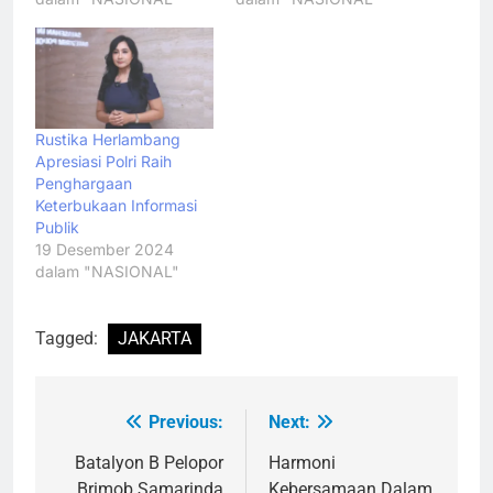
Rustika Herlambang
Apresiasi Polri Raih
Penghargaan
Keterbukaan Informasi
Publik
19 Desember 2024
dalam "NASIONAL"
Tagged:
JAKARTA
Previous:
Next:
Navigasi
pos
Batalyon B Pelopor
Harmoni
Brimob Samarinda
Kebersamaan Dalam