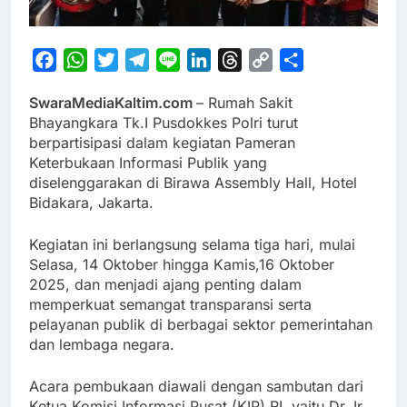
Facebook
WhatsApp
Twitter
Telegram
Line
LinkedIn
Threads
Copy
Share
Link
SwaraMediaKaltim.com
– Rumah Sakit
Bhayangkara Tk.I Pusdokkes Polri turut
berpartisipasi dalam kegiatan Pameran
Keterbukaan Informasi Publik yang
diselenggarakan di Birawa Assembly Hall, Hotel
Bidakara, Jakarta.
Kegiatan ini berlangsung selama tiga hari, mulai
Selasa, 14 Oktober hingga Kamis,16 Oktober
2025, dan menjadi ajang penting dalam
memperkuat semangat transparansi serta
pelayanan publik di berbagai sektor pemerintahan
dan lembaga negara.
Acara pembukaan diawali dengan sambutan dari
Ketua Komisi Informasi Pusat (KIP) RI, yaitu Dr. Ir.