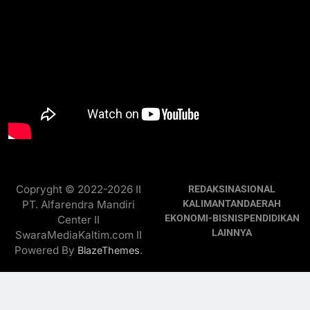
Copryght © 2022-2026 II
REDAKSI
NASIONAL
PT. Alfarendra Mandiri
KALIMANTAN
DAERAH
EKONOMI-BISNIS
PENDIDIKAN
Center II
LAINNYA
SwaraMediaKaltim.com II
Powered By
.
BlazeThemes