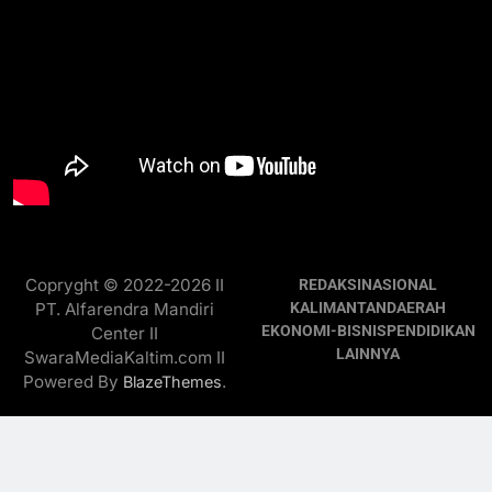
Copryght © 2022-2026 II
REDAKSI
NASIONAL
PT. Alfarendra Mandiri
KALIMANTAN
DAERAH
EKONOMI-BISNIS
PENDIDIKAN
Center II
LAINNYA
SwaraMediaKaltim.com II
Powered By
.
BlazeThemes