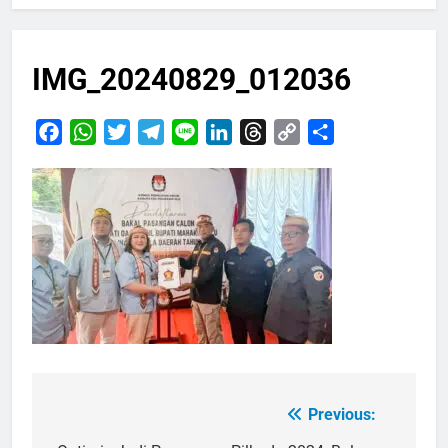
IMG_20240829_012036
Facebook
WhatsApp
Twitter
Telegram
Line
LinkedIn
Threads
Copy
Share
Link
Previous:
Navigasi