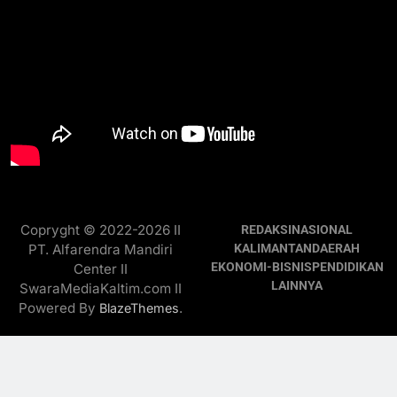
Copryght © 2022-2026 II
REDAKSI
NASIONAL
PT. Alfarendra Mandiri
KALIMANTAN
DAERAH
EKONOMI-BISNIS
PENDIDIKAN
Center II
LAINNYA
SwaraMediaKaltim.com II
Powered By
.
BlazeThemes