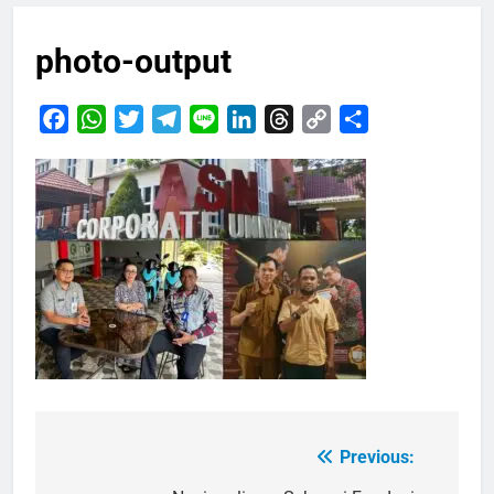
photo-output
Facebook
WhatsApp
Twitter
Telegram
Line
LinkedIn
Threads
Copy
Share
Link
Previous:
Navigasi