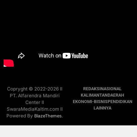
Copryght © 2022-2026 II
REDAKSI
NASIONAL
PT. Alfarendra Mandiri
KALIMANTAN
DAERAH
EKONOMI-BISNIS
PENDIDIKAN
Center II
LAINNYA
SwaraMediaKaltim.com II
Powered By
.
BlazeThemes