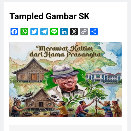
Tampled Gambar SK
Facebook
WhatsApp
Twitter
Telegram
Line
LinkedIn
Threads
Copy
Share
Link