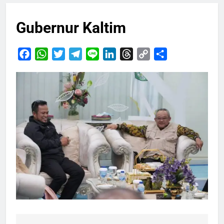
Gubernur Kaltim
Facebook
WhatsApp
Twitter
Telegram
Line
LinkedIn
Threads
Copy
Share
Link